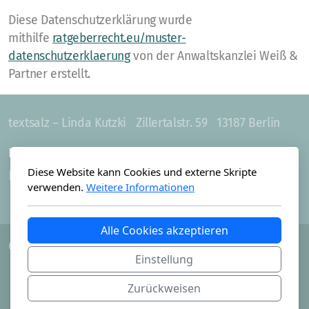
Diese Datenschutzerklärung wurde
mithilfe
ratgeberrecht.eu/muster-
datenschutzerklaerung
von der Anwaltskanzlei Weiß &
Partner erstellt.
textsalz – Linda Kutzki
Zillertalstr. 59
13187 Berlin
Hauptmenü
Legal
Diese Website kann Cookies und externe Skripte
Home
Datenschutzerklärung
verwenden.
Weitere Informationen
Impressum
Alle Cookies akzeptieren
Copyright ©2026 textsalz. All Rights Reserved
Einstellung
Zurückweisen